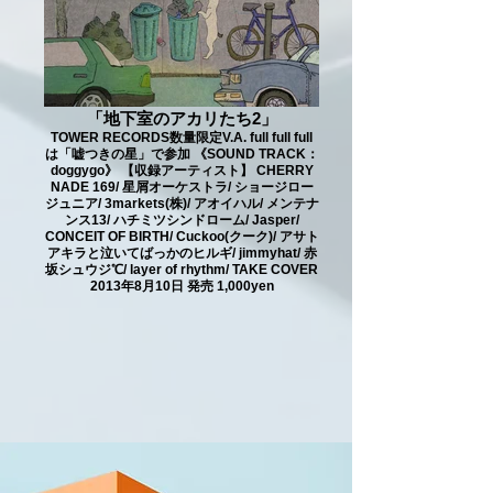
「地下室のアカリたち2」
TOWER RECORDS数量限定V.A. full full full
は「嘘つきの星」で参加 《SOUND TRACK：
doggygo》 【収録アーティスト】 CHERRY
NADE 169/ 星屑オーケストラ/ ショージロー
ジュニア/ 3markets(株)/ アオイハル/ メンテナ
ンス13/ ハチミツシンドローム/ Jasper/
CONCEIT OF BIRTH/ Cuckoo(クーク)/ アサト
アキラと泣いてばっかのヒルギ/ jimmyhat/ 赤
坂シュウジ℃/ layer of rhythm/ TAKE COVER
2013年8月10日 発売 1,000yen